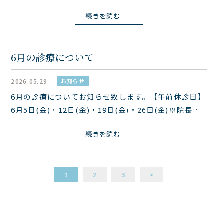
に考慮し、6月3日（水）は計画休診とさせていただき
続きを読む
ます。皆様の安全を第一に考えての判断となりますの
で、何卒ご理解賜りますようお願い申し上げます...
6月の診療について
2026.05.29
お知らせ
6月の診療についてお知らせ致します。【午前休診日】
6月5日(金)・12日(金)・19日(金)・26日(金)※院長が
大学病院外来診療のため不在となります。※午後は通
続きを読む
常診察となります。
1
2
3
>