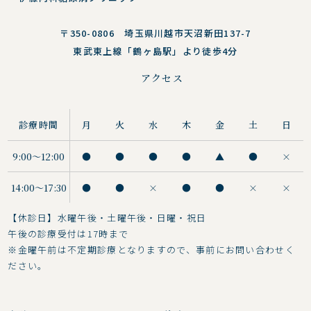
〒350-0806 埼玉県川越市天沼新田137-7
東武東上線「鶴ヶ島駅」より徒歩4分
アクセス
診療時間
月
火
水
木
金
土
日
9:00〜12:00
●
●
●
●
▲
●
×
14:00〜17:30
●
●
×
●
●
×
×
【休診日】水曜午後・土曜午後・日曜・祝日
午後の診療受付は17時まで
※金曜午前は不定期診療となりますので、事前にお問い合わせく
ださい。