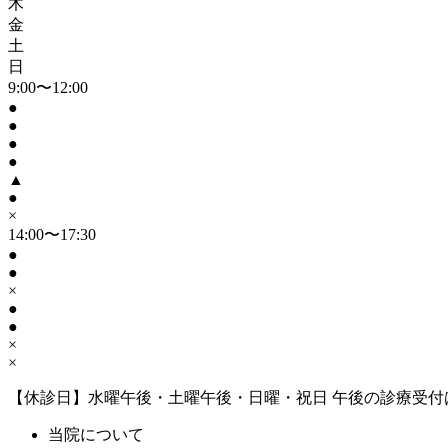
木
金
土
日
9:00〜12:00
●
●
●
●
▲
●
×
14:00〜17:30
●
●
×
●
●
×
×
【休診日】水曜午後・土曜午後・日曜・祝日
午後の診療受付
当院について