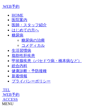
WEB予約
HOME
医院案内
医師・スタッフ紹介
はじめての方へ
糖尿病
糖尿病の治療
コメディカル
生活習慣病
脂肪性肝疾患
甲状腺疾患（バセドウ病・橋本病など）
総合内科
健康診断・予防接種
新着情報
プライバシーポリシー
TEL
WEB予約
ACCESS
MENU