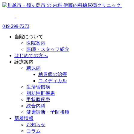
049-299-7273
当院について
医院案内
医師・スタッフ紹介
はじめての方へ
診療案内
糖尿病
糖尿病の治療
コメディカル
生活習慣病
脂肪性肝疾患
甲状腺疾患
総合内科
健康診断・予防接種
新着情報
お知らせ
コラム